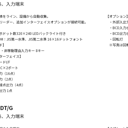
集、入力端末
績をライン、設備から自動収集。
【オプション
ーダー、追加インターフェイスオプションが接続可能。
・外部入出力
・BCD入力ボ
ット数320×240 LEDバックライト付き
・BCD出力ボ
JIS第一水準、JIS第二水準 16×16ドットフォント
・回転灯
ド】
※写真は回転
・非稼動理由入力キー 8キー
ターフェイス】
I/F
C×2ポート
（16点）
（2点）
点出力（4点）
力 1点
DT/G
集、入力端末