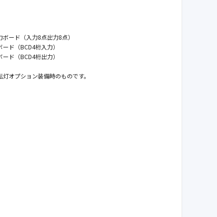
】
ボード（入力8点出力8点）
ード（BCD4桁入力）
ード（BCD4桁出力）
灯オプション装備時のものです。