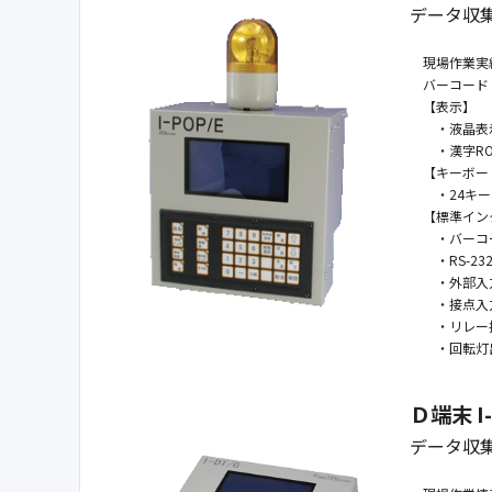
データ収
現場作業実
バーコードリ
【表示】
・液晶表示ド
・漢字ROM：
【キーボー
・24キー 
【標準イン
・バーコード
・RS-232
・外部入力
・接点入力
・リレー接
・回転灯出
Ｄ端末 I-
データ収