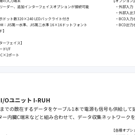
報の入力端末
【オプション
ーダー、追加インターフェイスオプションが接続可能
・外部入力（
・外部入出力
ット数320×240 LEDバックライト付き
・BCD入力ボ
JIS第一水準、JIS第二水準 16×16ドットフォント
・BCD出力ボ
ド】
ターフェイス】
I/F
C×2ポート
/Oユニット I-RUH
0mまでの散在するデータをケーブル1本で電源も信号も供給して
スター内臓C端末などと組み合わせて、データ収集ネットワーク
【各種オプシ