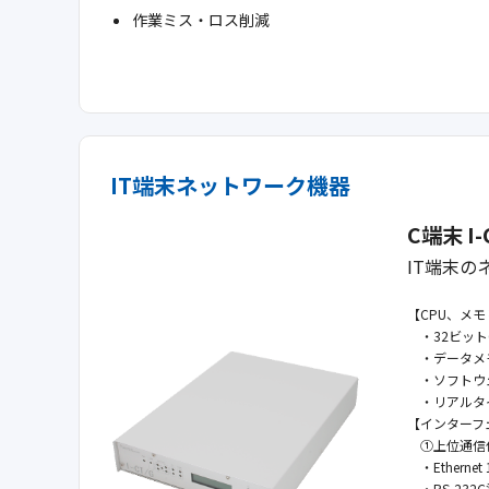
作業ミス・ロス削減
IT端末ネットワーク機器
C端末 I-
IT端末
【CPU、メモ
・32ビット
・データメモ
・ソフトウェア
・リアルタイ
【インターフ
①上位通信
・Ethernet
・RS-232C準