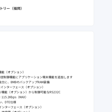
クトリー（福岡）
機能（オプション）
信制御機能にアプリケーション端末機能を追加します
立に、8MBのバックアップRAM装備
2Cインターフェース（オプション）
機能（オプション）から制御可能なRS232C
5.2Kbps（MAX）
ン、DTE仕様
線インターフェース（オプション）
ター結線用（オプション）