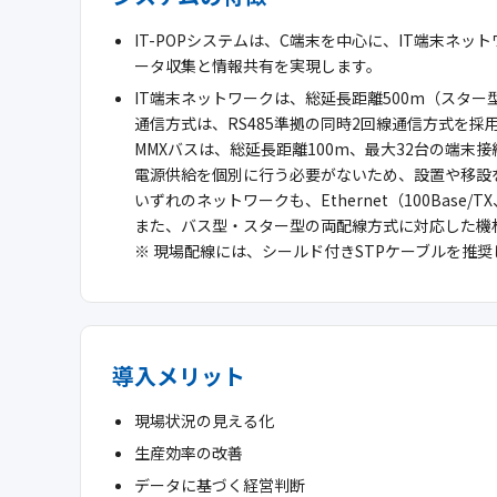
IT-POPシステムは、C端末を中心に、IT端末ネ
ータ収集と情報共有を実現します。
IT端末ネットワークは、総延長距離500m（スター
通信方式は、RS485準拠の同時2回線通信方式を採
MMXバスは、総延長距離100m、最大32台の端
電源供給を個別に行う必要がないため、設置や移設
いずれのネットワークも、Ethernet（100Base
また、バス型・スター型の両配線方式に対応した機
※ 現場配線には、シールド付きSTPケーブルを推
導入メリット
現場状況の見える化
生産効率の改善
データに基づく経営判断