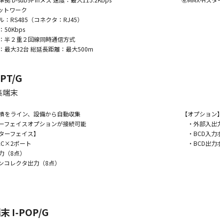
ットワーク
RS485（コネクタ：RJ45）
0Kbps
：半２重２回線同時通信方式
最大32台 総延長距離：最大500m
PT/G
集端末
績をライン、設備から自動収集
【オプション
ーフェイスオプションが接続可能
・外部入出力
ターフェイス】
・BCD入力ボ
C×2ポート
・BCD出力ボ
（8点）
コレクタ出力（8点）
 I-POP/G