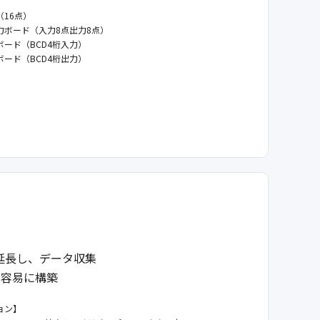
】
16点）
ボード（入力8点出力8点）
ード（BCD4桁入力）
ード（BCD4桁出力）
延長し、データ収集
を容易に構築
ョン】