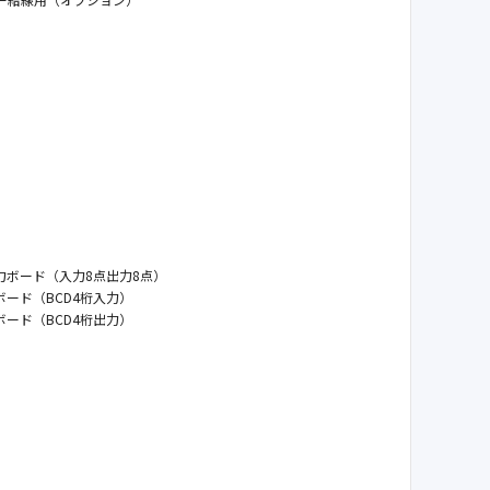
】
ボード（入力8点出力8点）
ード（BCD4桁入力）
ード（BCD4桁出力）