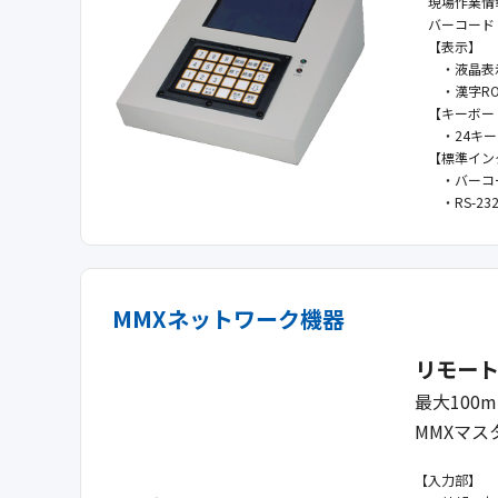
現場作業情
バーコードリ
【表示】
・液晶表示ド
・漢字ROM：
【キーボー
・24キー
【標準イン
・バーコード
・RS-232
MMXネットワーク機器
リモートI
最大10
MMXマ
【入力部】