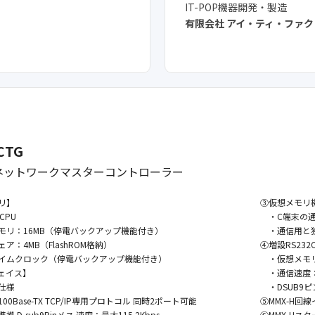
IT-POP機器開発・製造
有限会社 アイ・ティ・ファ
CTG
のネットワークマスターコントローラー
リ】
③仮想メモリ
CPU
・C端末の通
リ：16MB（停電バックアップ機能付き）
・通信用と独
：4MB（FlashROM格納）
④増設RS23
ムクロック（停電バックアップ機能付き）
・仮想メモリ
ェイス】
・通信速度：11
仕様
・DSUB9ピ
 100Base-TX TCP/IP専用プロトコル 同時2ポート可能
⑤MMX-H回
拠 D-sub9Pinメス 速度：最大115.2Kbps
⑥MMX-Hス