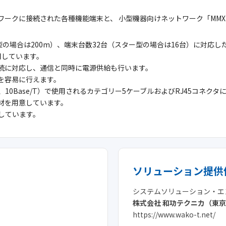
ットワークに接続された各種機能端末と、 小型機器向けネットワーク「M
型の場合は200m）、端末台数32台（スター型の場合は16台）に対応
用しています。
末接続に対応し、通信と同時に電源供給も行います。
を容易に行えます。
/TX、10Base/T）で使用されるカテゴリー5ケーブルおよびRJ45コネク
材を用意しています。
奨しています。
ソリューション提供
システムソリューション・エ
株式会社 和功テクニカ（東
https://www.wako-t.net/