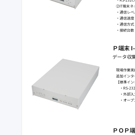
②IT端末ネ
・通信レベル：
・通信速度：5
・通信方式
・接続台数：
Ｐ端末 I-
データ収
現場作業実
追加インタ
【標準イン
・RS-232
・外部入力
・オープン
ＰＯＰ端末